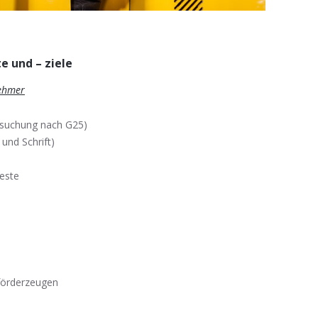
e und – ziele
nehmer
ersuchung nach G25)
und Schrift)
este
rförderzeugen