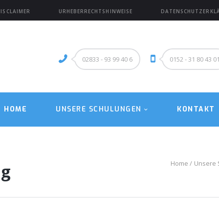
HOME
SCLAIMER
URHEBERRECHTSHINWEISE
DATENSCHUTZERKL
UNSERE SCHULUNGEN
KONTAKT
02833 - 93 99 40 6
0152 - 31 80 43 0
HOME
UNSERE SCHULUNGEN
KONTAKT
Home
Unsere 
ng